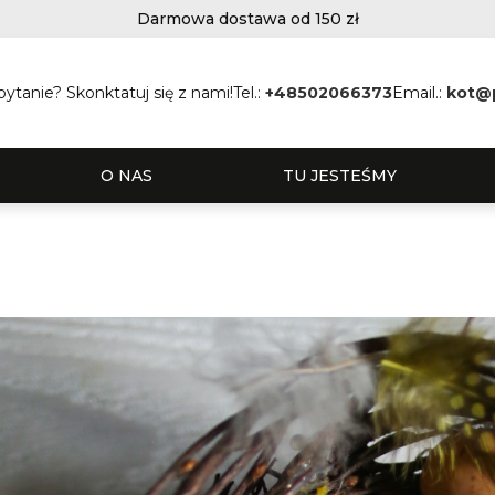
Darmowa dostawa od 150 zł
ytanie? Skonktatuj się z nami!
Tel.:
+48502066373
Email.:
kot@
O NAS
TU JESTEŚMY