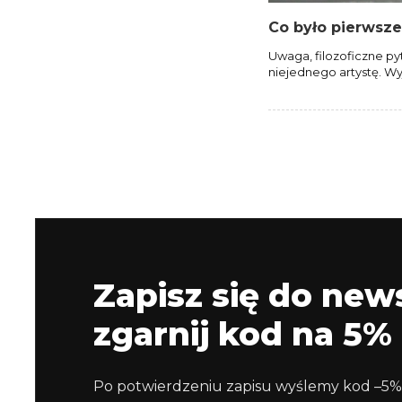
Co było pierwsze:
Uwaga, filozoficzne py
niejednego artystę. 
Zapisz się do news
zgarnij kod na 5% 
Po potwierdzeniu zapisu wyślemy kod –5%