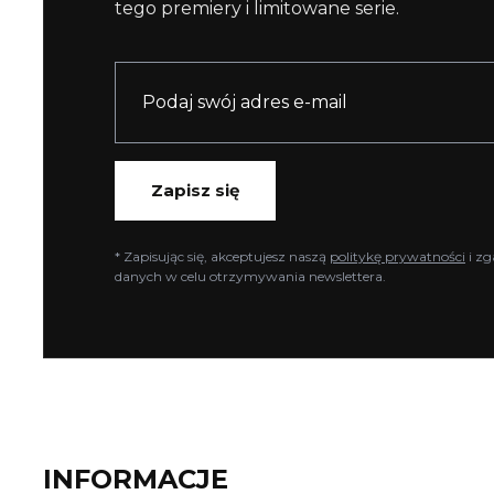
tego premiery i limitowane serie.
Zapisz się
* Zapisując się, akceptujesz naszą
politykę prywatności
i zg
danych w celu otrzymywania newslettera.
INFORMACJE