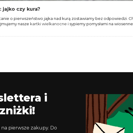
 jajko czy kura?
tanie o pierwszeństwo jajka nad kurą zostawiamy bez odpowiedzi. Cho
Wyjmujemy nasze
kartki wielkanocne
i sypiemy pomysłami na wiosenne 
lettera i
zniżki!
 na pierwsze zakupy. Do