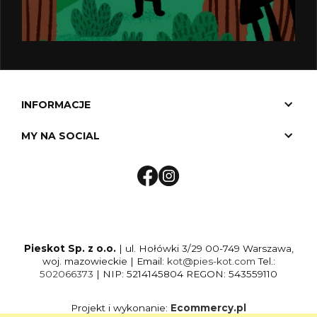
INFORMACJE
MY NA SOCIAL
Pieskot Sp. z o.o.
| ul. Hołówki 3/29 00-749 Warszawa,
woj. mazowieckie | Email:
kot@pies-kot.com
Tel.:
502066373
| NIP: 5214145804 REGON: 543559110
Projekt i wykonanie:
Ecommercy.pl