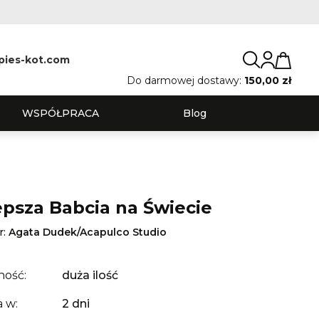
pies-kot.com
Do darmowej dostawy:
150,00 zł
WSPÓŁPRACA
Blog
epsza Babcia na Świecie
r:
Agata Dudek/Acapulco Studio
ność:
duża ilość
 w:
2 dni