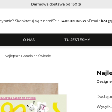
Darmowa dostawa od 150 zł
ytanie? Skonktatuj się z nami!
Tel.:
+48502066373
Email.:
kot@
O NAS
TU JESTEŚMY
Najlepsza Babcia na Świecie
Najl
Designe
Dostęp
Wysyłka