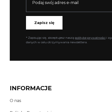
Zapisz się
* Zapisując się, akceptujesz naszą
politykę prywatności
i zg
danych w celu otrzymywania newslettera.
INFORMACJE
O nas