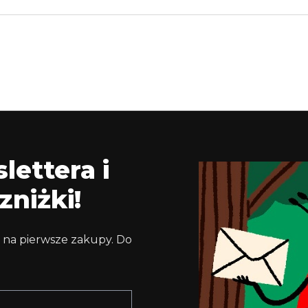
lettera i
zniżki!
 na pierwsze zakupy. Do