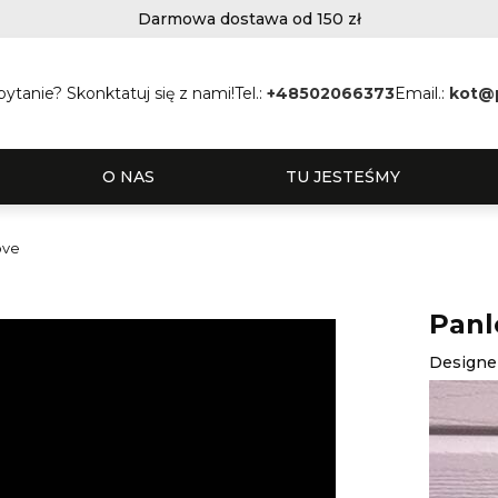
Darmowa dostawa od 150 zł
ytanie? Skonktatuj się z nami!
Tel.:
+48502066373
Email.:
kot@
O NAS
TU JESTEŚMY
ove
Panl
Designe