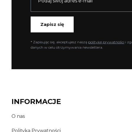
Zapisz się
* Zapisując się, akceptujesz naszą
politykę prywatności
i zg
danych w celu otrzymywania newslettera.
INFORMACJE
O nas
Polityka Prywatności