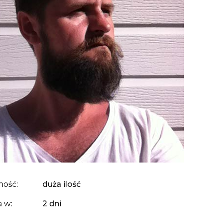
ność:
duża ilość
 w:
2 dni