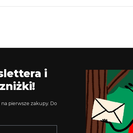
lettera i
zniżki!
 na pierwsze zakupy. Do