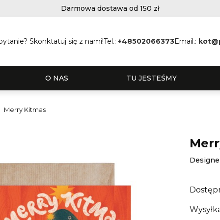
Darmowa dostawa od 150 zł
ytanie? Skonktatuj się z nami!
Tel.:
+48502066373
Email.:
kot@
O NAS
TU JESTEŚMY
Merry Kitmas
Merr
Designe
Dostęp
Wysyłka