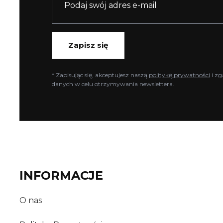
Zapisz się
* Zapisując się, akceptujesz naszą
politykę prywatności
i zg
danych w celu otrzymywania newslettera.
INFORMACJE
O nas