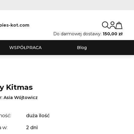
pies-kot.com
Do darmowej dostawy:
150,00 zł
WSPÓŁPRACA
Blog
y Kitmas
r:
Asia Wójtowicz
ność:
duża ilość
 w:
2 dni