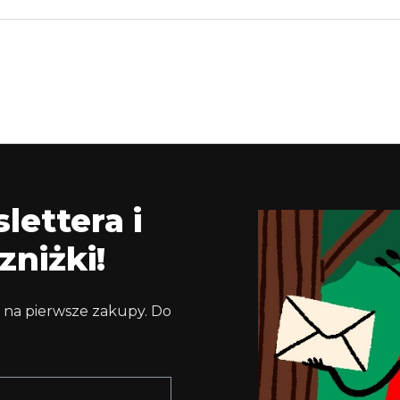
lettera i
zniżki!
 na pierwsze zakupy. Do