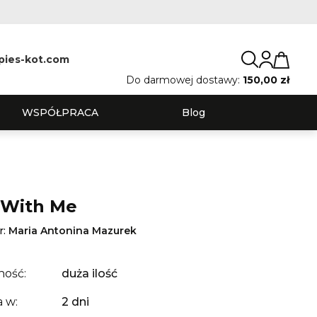
pies-kot.com
Do darmowej dostawy:
150,00 zł
WSPÓŁPRACA
Blog
 With Me
r:
Maria Antonina Mazurek
ność:
duża ilość
 w:
2 dni