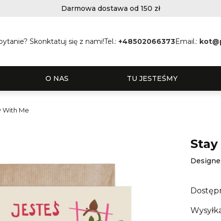
Darmowa dostawa od 150 zł
ytanie? Skonktatuj się z nami!
Tel.:
+48502066373
Email.:
kot@
O NAS
TU JESTEŚMY
y With Me
Stay
Designe
Dostęp
Wysyłka