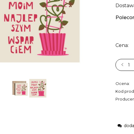
Dostaw
Poleco
Cena:
Ocena:
Kod prod
Producen
doda