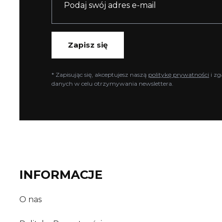
Zapisz się
* Zapisując się, akceptujesz naszą
politykę prywatności
i zg
danych w celu otrzymywania newslettera.
INFORMACJE
O nas