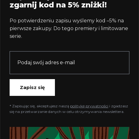
zgarnij kod na 5% zniżki!
Po potwierdzeniu zapisu wyślemy kod –5% na
pierwsze zakupy. Do tego premiery i limitowane
serie.
Zapisz się
* Zapisując się, akceptujesz naszą
politykę prywatności
i zgadzasz
się na przetwarzanie danych w celu otrzymywania newslettera.