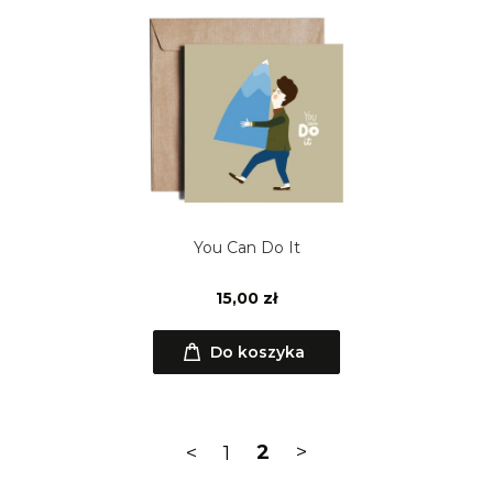
You Can Do It
15,00 zł
Do koszyka
<
1
2
>