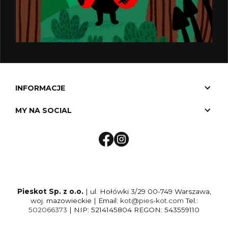
INFORMACJE
MY NA SOCIAL
Pieskot Sp. z o.o.
| ul. Hołówki 3/29 00-749 Warszawa,
woj. mazowieckie | Email:
kot@pies-kot.com
Tel.:
502066373
| NIP: 5214145804 REGON: 543559110