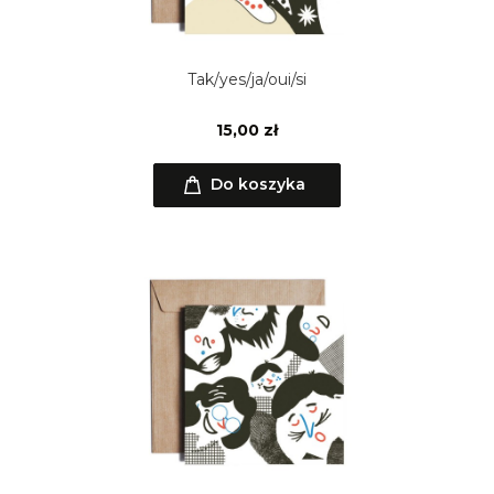
Tak/yes/ja/oui/si
15,00 zł
Do koszyka